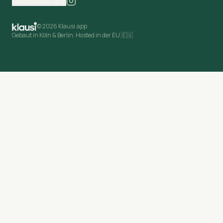
hallo@klausi.app
©
2026 Klausi.app
Gebaut in Köln & Berlin. Hosted in der EU 🇪🇺