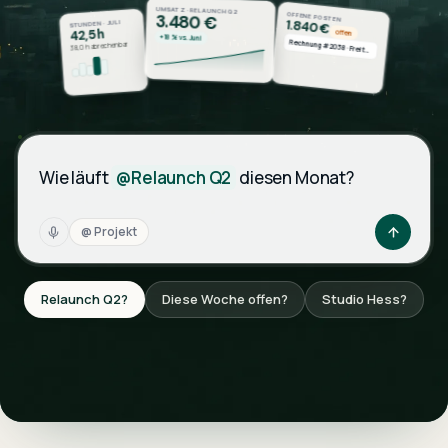
UMSATZ · RELAUNCH Q2
OFFENE POSTEN
3.480 €
1.840 €
STUNDEN · JULI
42,5 h
offen
+18 % vs. Juni
38,0 h abrechenbar
Rechnung #2038 · Freitag
Wie läuft
@Relaunch Q2
diesen Monat?
Wie läuft @Relaunch Q2 diesen Monat?
@ Projekt
Relaunch Q2?
Diese Woche offen?
Studio Hess?