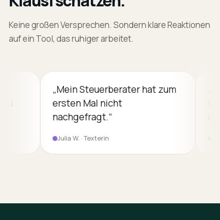
Klausi schätzen.
Keine großen Versprechen. Sondern klare Reaktionen
auf ein Tool, das ruhiger arbeitet.
„
Mein Steuerberater hat zum
„
Reisekos
ersten Mal nicht
was ich g
nachgefragt.
“
das nebe
Julia W.
·
Texterin
Marco D.
·
B