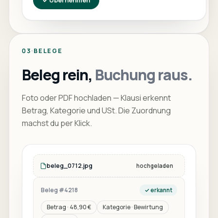
✓
Übernehmen
03
·
BELEGE
Beleg rein,
Buchung raus.
Foto oder PDF hochladen — Klausi erkennt
Betrag, Kategorie und USt. Die Zuordnung
machst du per Klick.
beleg_0712.jpg
hochgeladen
Beleg #4218
✓
erkannt
Betrag
· 48,90 €
Kategorie
·
Bewirtung