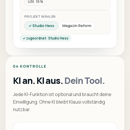
USt · 19 %
PROJEKT WÄHLEN
✓
Studio Hess
Magazin Reform
✓
zugeordnet · Studio Hess
04
·
KONTROLLE
KI an. KI aus.
Dein Tool.
Jede KI-Funktion ist optional und braucht deine
Einwilligung. Ohne KI bleibt Klausi vollständig
nutzbar.