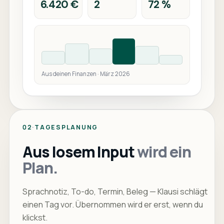
6.420 €
2
72 %
Aus deinen Finanzen · März 2026
02
·
TAGESPLANUNG
Aus losem Input
wird ein
Plan.
Sprachnotiz, To-do, Termin, Beleg — Klausi schlägt
einen Tag vor. Übernommen wird er erst, wenn du
klickst.