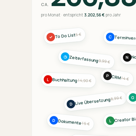
CA.
pro Monat · entspricht
3.202,56 €
pro Jahr
5 €
To Do List
✓
C
Terminver
No
◷
N
Zeiterfassung
9,99 €
P
CRM
14 €
L
Buchhaltung
14,90 €
G
8,99 €
Live Übersetzung
D
Creator Bi
D
L
Dokumente
15 €