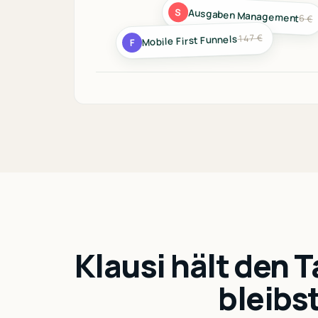
S
Ausgaben Management
6 €
147 €
Mobile First Funnels
F
Klausi hält den
bleibst