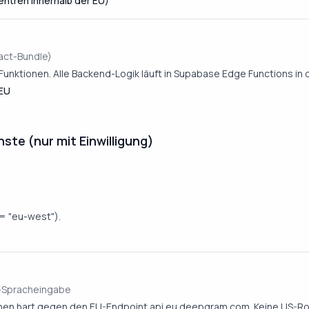
ntren innerhalb der EU)
act-Bundle)
-Funktionen. Alle Backend-Logik läuft in Supabase Edge Functions in 
 EU
ste (nur mit Einwilligung)
= "eu-west").
e-Spracheingabe
hen hart gegen den EU-Endpoint api.eu.deepgram.com. Keine US-Ro