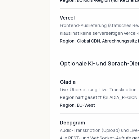
Region: EU Multi-Region (nur Rechenze
Vercel
Frontend-Auslieferung (statisches Re
Klausi hat keine serverseitigen Vercel
Region: Global CDN, Abrechnungssitz
Optionale KI- und Sprach-Dien
Gladia
Live-Übersetzung, Live-Transkription
Region hart gesetzt (GLADIA_REGION 
Region: EU-West
Deepgram
Audio-Transkription (Upload) und Liv
Alle REST- und WebSocket-Aufrufe ge