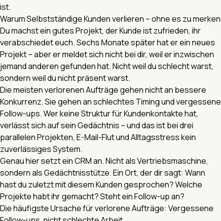
ist.
Warum Selbstständige Kunden verlieren – ohne es zu merken
Du machst ein gutes Projekt, der Kunde ist zufrieden, ihr
verabschiedet euch. Sechs Monate später hat er ein neues
Projekt – aber er meldet sich nicht bei dir, weil er inzwischen
jemand anderen gefunden hat. Nicht weil du schlecht warst,
sondern weil du nicht präsent warst.
Die meisten verlorenen Aufträge gehen nicht an bessere
Konkurrenz. Sie gehen an schlechtes Timing und vergessene
Follow-ups. Wer keine Struktur für Kundenkontakte hat,
verlässt sich auf sein Gedächtnis – und das ist bei drei
parallelen Projekten, E-Mail-Flut und Alltagsstress kein
zuverlässiges System.
Genau hier setzt ein CRM an. Nicht als Vertriebsmaschine,
sondern als Gedächtnisstütze. Ein Ort, der dir sagt: Wann
hast du zuletzt mit diesem Kunden gesprochen? Welche
Projekte habt ihr gemacht? Steht ein Follow-up an?
Die häufigste Ursache für verlorene Aufträge: Vergessene
Follow-ups, nicht schlechte Arbeit.