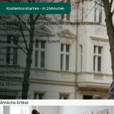
Kostenlos starten - in 2 Minuten
Klausi
Ein System für deinen Tag statt verstreuter Einzelteile.
Heute
3 priorisiert
Website Relaunch finalisieren
Kunde · Projekt · nächster Schritt
Zeiterfassung
Projekt
14:35 h
am Budget
abrechenbar
EU-Hosting
14:35 h
am Projekt
10 €
Pro im Monat
EU
Datenstandort
Ähnliche Artikel