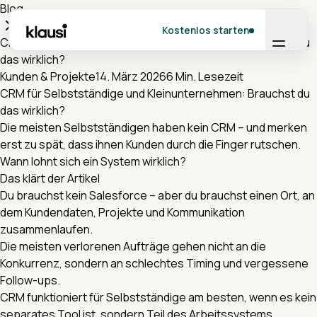
Blog
Kostenlos starten
CRM für Selbstständige und Kleinunternehmen: Brauchst du
das wirklich?
Kunden & Projekte
14. März 2026
6 Min. Lesezeit
CRM für Selbstständige und Kleinunternehmen: Brauchst du
das wirklich?
Die meisten Selbstständigen haben kein CRM – und merken
erst zu spät, dass ihnen Kunden durch die Finger rutschen.
Wann lohnt sich ein System wirklich?
Das klärt der Artikel
Du brauchst kein Salesforce – aber du brauchst einen Ort, an
dem Kundendaten, Projekte und Kommunikation
zusammenlaufen.
Die meisten verlorenen Aufträge gehen nicht an die
Konkurrenz, sondern an schlechtes Timing und vergessene
Follow-ups.
CRM funktioniert für Selbstständige am besten, wenn es kein
separates Tool ist, sondern Teil des Arbeitssystems.